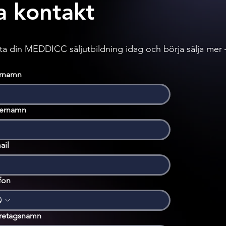
a kontakt
rta din MEDDICC säljutbildning idag och börja sälja mer
rnamn
ternamn
ail
fon
retagsnamn