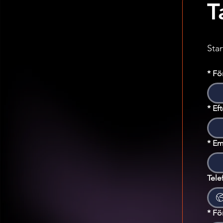
T
Sta
*
Fö
*
Ef
*
Em
Tele
*
Fö