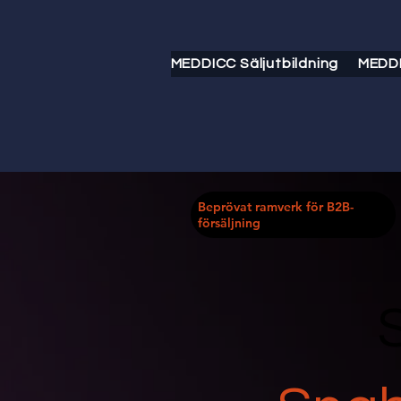
MEDDICC Säljutbildning
MEDD
Beprövat ramverk för B2B-