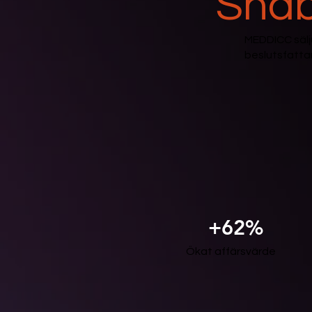
Sna
MEDDICC sälju
beslutsfatta
Ökat affärsvärde