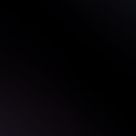
driva affären i mål snabbare.
🔥 Identify Pain
Upptäck kundens verkliga utmaningar
Riktig försäljning handlar om att lösa
problem.
ss
Vi visar hur du hittar kundens djupaste behov
ta
och kopplar din lösning till deras mest
kritiska smärtpunkter.