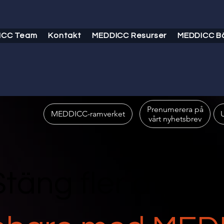
ICC Team
Kontakt
MEDDICC Resurser
MEDDICC B
Prenumerera på
vårt nyhetsbrev
Stäng fler affärer