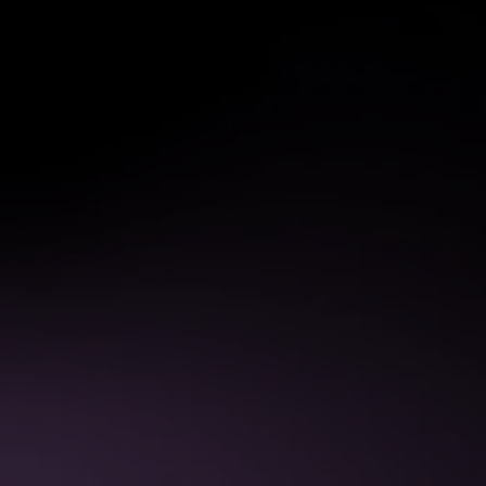
varje affär enklare att vinna.
🗺️ Decision Process
Få kontroll över
köpresan
Slumpen ska inte avgöra utfallet. Lär dig
kartlägga varje steg i kundens beslutsproce
– från första kontakt till signerat avtal – och 
kontroll över affärens framfart.