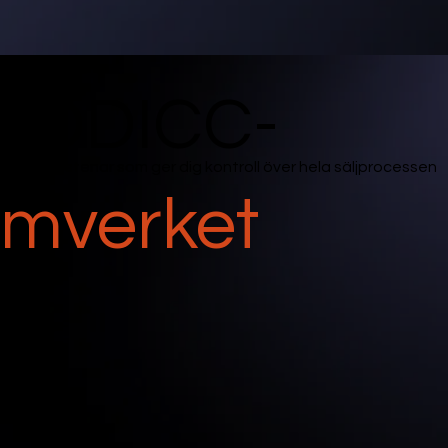
EDDICC-
fulla byggstenar som ger dig kontroll över hela säljprocessen
amverket
💼 Economic Buyer
Nå den som verkligen
bestämmer
En framgångsrik säljare vet vem som har
är
makten att säga ja. Vi lär dig identifiera, förstå
ir
och påverka rätt beslutsfattare – så att du kan