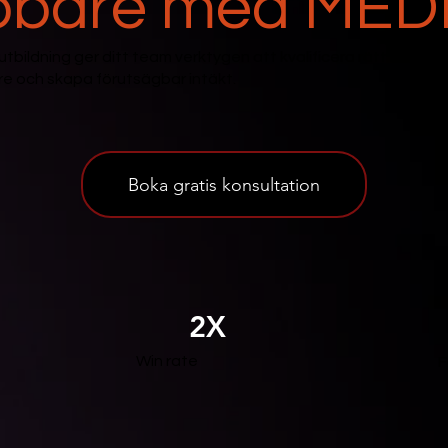
bbare med MED
tbildning ger ditt team verktygen att kvalificera rätt möjligh
re och skapa förutsägbar intäkt.
Boka gratis konsultation
2X
Win rate
F