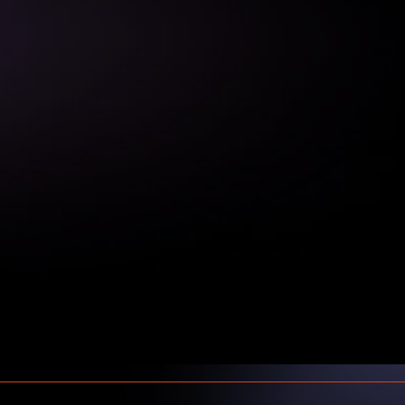
⚔️ Competition
Överlista och överträffa dina
konkurrenter
Få insikten och självförtroendet för att
positionera dig som det bästa valet. Vår
säljutbildning hjälper dig att sticka ut
genom att leverera oöverträffat värde och
förtroende.