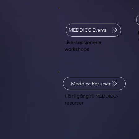
MEDDICC Events
Live-sessioner &
workshops
Meddicc Resurser
Få tillgång till MEDDICC-
resurser