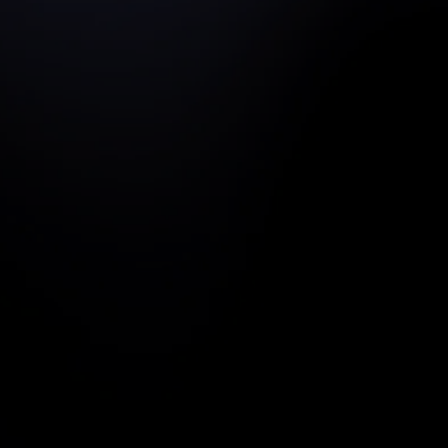
valet. En central del i vår säljutbildning.
🏆 Champion
Bygg din interna
hjälte
En Champion är din allierade hos kunden –
den som tror på din lösning och driver den
internt. Lär dig skapa och stärka dessa
nyckelrelationer för att vinna fler affärer.