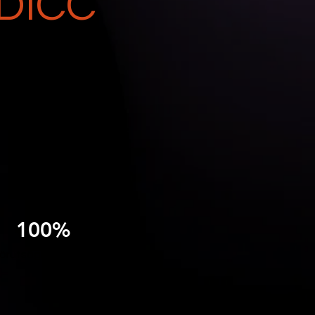
DICC
eter, nå
100%
örutsägbar pipeline