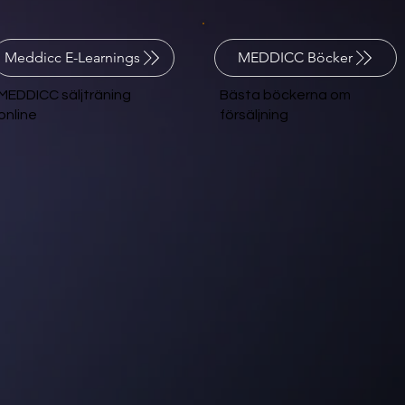
MEDDICC Böcker
Meddicc E-Learnings
Bästa böckerna om
MEDDICC säljträning
försäljning
online