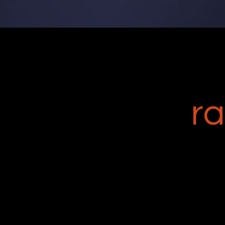
M
Sju kraft
r
🧩 Metrics
Mät vad som verkligen betyder
något
Lär dig i vår säljutbildning hur du visar
kundvärde med tydliga, mätbara resultat. N
du kan kvantifiera effekten av din lösning bl