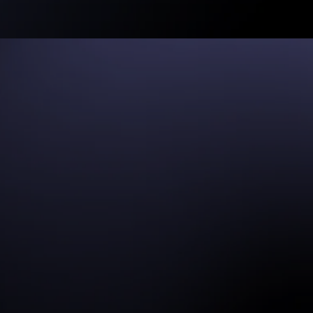
⚖️ Decision Criteria
Förstå vad som styr
kundens val
Genom att förstå kundens viktigaste
beslutsfaktorer kan du anpassa ditt budskap
och visa varför din lösning är det självklara