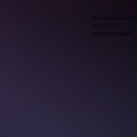
Se vad som ingår 
MEDDICC-
medlemskapet