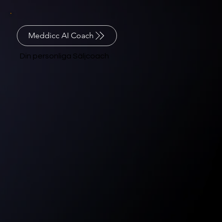
Meddicc AI Coach
Din personliga Säljcoach