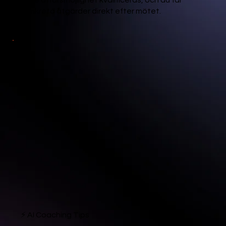
varje affärsmöjlighet kvalificeras, och du får
konkreta åtgärder direkt efter mötet.
⚡ AI Coaching Tips