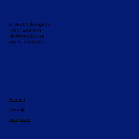
Ehrenstrahlsvägen 5,
168 51 Bromma
info@meddicc.se
+46 70-799 88 00
Youtube
LinkedIn
Instagram