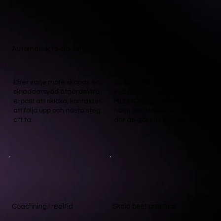
Automatisk to-do-lista
Pipeline-synlighet
Efter varje möte skapas en
Se alla affärer
skräddarsydd åtgärdslista:
kvalificerade enligt
e-post att skicka, kontakter
MEDDICC. Identifiera risker
att följa upp och nästa steg
tidigt och fokusera resurser
att ta.
där de gör störst nytta.
Coachning i realtid
Skala best practice