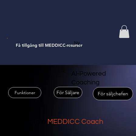
Ny
Få tillgång till MEDDICC-resurser
AI-Powered
Coaching
För Säljare
Funktioner
För säljchefen
Din digitala
MEDDICC Coach