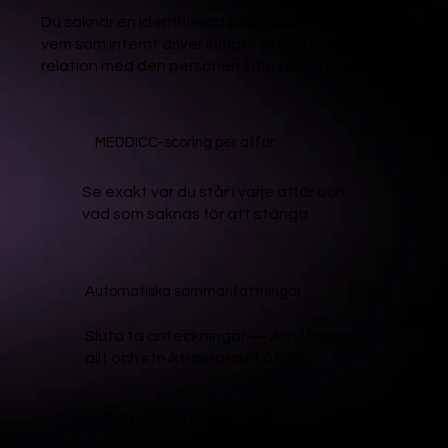
Du saknar en identifierad Champion. Fråga om
vem som internt driver initiativet och bygg en
relation med den personen inför nästa möte.
MEDDICC-scoring per affär
Se exakt var du står i varje affär och
vad som saknas för att stänga.
Automatiska sammanfattningar
Sluta ta anteckningar — AI:n fångar
allt och strukturerar det åt dig.
Följ upp med precision