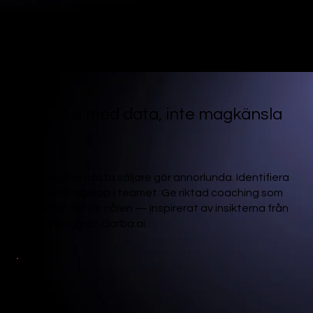
Automatiskt genererade
uppföljningssamtal och nästa-steg
baserade på samtalet.
För säljchefen
Coacha med data, inte magkänsla
Se vad dina bästa säljare gör annorlunda. Identifiera
kompetensglapp i teamet. Ge riktad coaching som
verkligen flyttar nålen — inspirerat av insikterna från
SalesKong och Garba.ai.