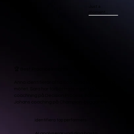
Just a
moment...
🏆 Best Practice Insights
Anna identifierar alltid Economic Buyer i första
mötet. Sara har förbättrats mest (+22%) efter
coachning på Decision Process. Fokusera
Johans coaching på Champion-byggande.
Identifiera top performers
AI analyserar vad dina bästa