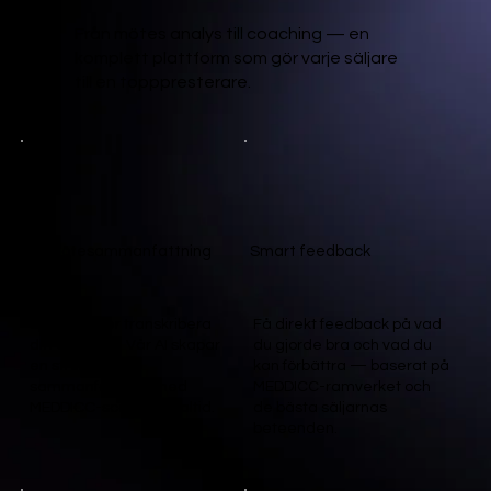
Från mötes analys till coaching — en
komplett plattform som gör varje säljare
till en topppresterare.
AI-mötesammanfattning
Smart feedback
Spela in eller transkribera
Få direkt feedback på vad
ditt säljmöte. Vår AI skapar
du gjorde bra och vad du
en strukturerad
kan förbättra — baserat på
sammanfattning med
MEDDICC-ramverket och
MEDDICC-scoring i realtid.
de bästa säljarnas
beteenden.