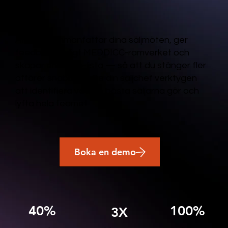
AI som sammanfattar dina säljmöten, ger
feedback enligt MEDDICC-ramverket och
skapar en to-do-lista — så att du stänger fler
affärer snabbare. Ge din säljchef verktygen
att identifiera vad de bästa säljarna gör och
lyfta hela teamet
Boka en demo