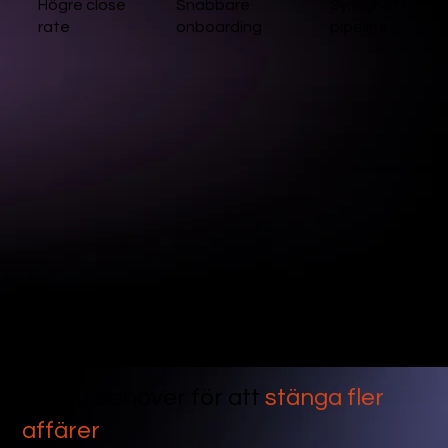
Snabbare
Synlighet i
Högre close
onboarding
pipeline
rate
Allt du behöver för att
stänga fler
affärer