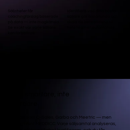
Säljchefer får
Identifiera vad dina bästa
coachingförslag baserade
säljare gör annorlunda och
på data — inte magkänsla.
skala de beteendena till
Se exakt var varje säljare
hela teamet automatiskt.
kan förbättras.
För säljaren
Sälj smartare, inte
hårdare
Precis som Q-Sales, Garba och Meetric — men
byggt runt MEDDICC. Varje säljsamtal analyseras,