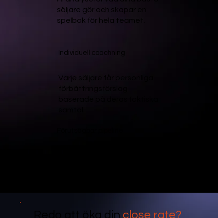
säljare gör och skapar en
spelbok för hela teamet.
Individuell coachning
Varje säljare får personliga
förbättringsförslag
baserade på deras faktiska
samtal.
Förutsägbar pipeline
MEDDICC-kvalificering av
varje affär ger dig äkta
pipeline-synlighet.
Redo att öka din
close rate?