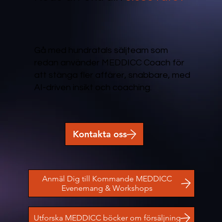
Gå med hundratals säljteam som
redan använder MEDDICC Coach för
att stänga fler affärer, snabbare, med
AI-driven insikt och coaching.
Kontakta oss
Anmäl Dig till Kommande MEDDICC
Evenemang & Workshops
Utforska MEDDICC böcker om försäljning