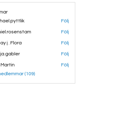
mar
hael.pyttlik
Följ
pyttlik
iel.rosenstam
Följ
rosenstam
y j . Flora
Följ
ja.gabler
Följ
bler
k Martin
Följ
medlemmar (109)