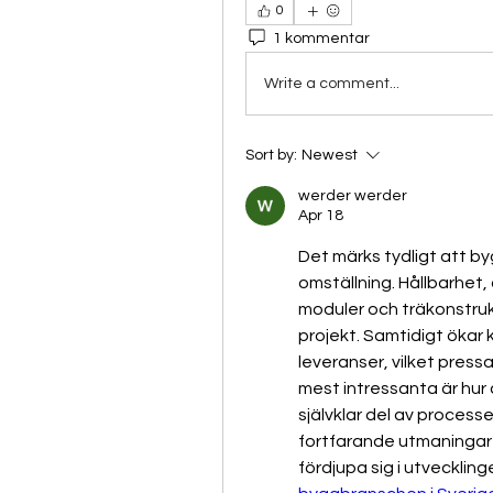
0
1 kommentar
Write a comment...
Sort by:
Newest
werder werder
Apr 18
Det märks tydligt att by
omställning. Hållbarhet,
moduler och träkonstruk
projekt. Samtidigt ökar
leveranser, vilket press
mest intressanta är hur 
självklar del av processen
fortfarande utmaningar k
fördjupa sig i utvecklin