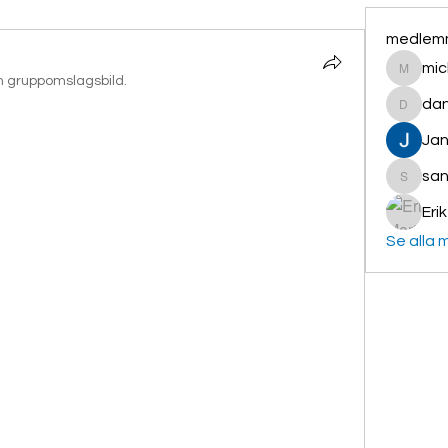
medlem
mic
michael.
 en gruppomslagsbild.
dan
daniel.
Jana
san
sanja.ga
Eri
Se alla 