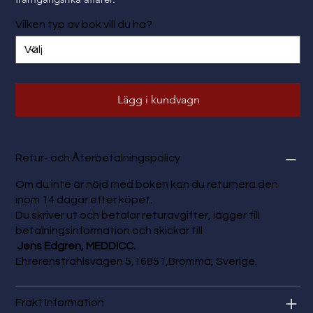
Vilken typ av bok vill du ha?
Lägg i kundvagn
Retur- och Återbetalningspolicy
Om du inte är nöjd med boken kan du returnera den
inom 14 dagar efter köpet.
Du skriver ut och betalar returavgifter, lägger till
betalningsinformation och skickar till
Jens Edgren, MEDDICC.
Ehrerenstrahlsvägen 5,16851,Bromma, Sverige.
Frakt Information