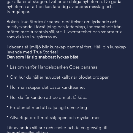
går affärer åt skogen. Det är de dåliga nyheterna. De goda
nyheterna är att du kan lära dig av andras misstag och
framgångar.
Boken True Stories är sanna berättelser om lyckande och
misslyckande i försäljning och ledarskap, ihopsamlade från
möten med tusentals säljare. Livserfarenhet och smarta trix
som du kan in- spireras av.
I dagens säljmiljö blir kunskap gammal fort. Håll din kunskap
levande med True Stories!
Den som lär sig snabbast lyckas bäst!
* Läs om varför Handelsbanken Goes bananas
* Om hur du håller huvudet kallt när blodet droppar
* Hur man skapar det bästa kundteamet
* Hur du får kunden att be om att få köpa
* Problemet med att sälja agil utveckling
* Allvarliga brott mot säljlagen och mycket mer.
Lär av andra säljare och chefer och ta en genväg till
framgångsrika affärer.