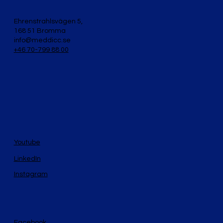
Ehrenstrahlsvägen 5,
168 51 Bromma
info@meddicc.se
+46 70-799 88 00
Youtube
LinkedIn
Instagram
Facebook