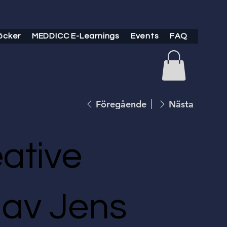
öcker
MEDDICC E-Learnings
Events
FAQ
Föregående
Nästa
ative
 av Jens