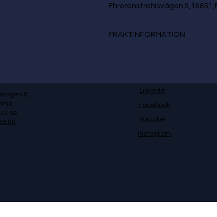
Ehrerenstrahlsvägen 5,16851,
FRAKTINFORMATION
LinkedIn
svägen 5,
omma
Facebook
cc.se
Youtube
88 00
Instagram