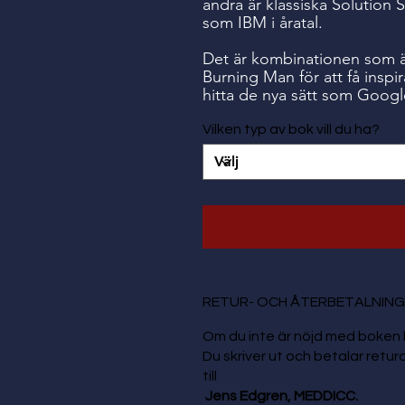
andra är klassiska Solution
som IBM i åratal.
Det är kombinationen som 
Burning Man för att få inspi
hitta de nya sätt som Googl
Vilken typ av bok vill du ha?
RETUR- OCH ÅTERBETALNING
Om du inte är nöjd med boken 
Du skriver ut och betalar retura
till
Jens Edgren, MEDDICC.