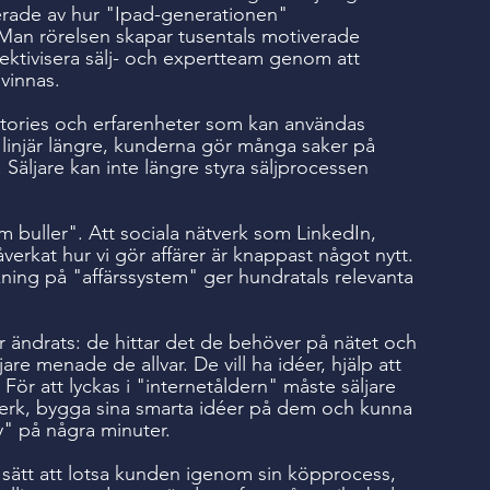
rerade av hur "Ipad-generationen"
Man rörelsen skapar tusentals motiverade
fektivisera sälj- och expertteam genom att
vinnas.
stories och erfarenheter som kan användas
e linjär längre, kunderna gör många saker på
Säljare kan inte längre styra säljprocessen
m buller". Att sociala nätverk som LinkedIn,
erkat hur vi gör affärer är knappast något nytt.
kning på "affärssystem" ger hundratals relevanta
ändrats: de hittar det de behöver på nätet och
säljare menade de allvar. De vill ha idéer, hjälp att
 För att lyckas i "internetåldern" måste säljare
verk, bygga sina smarta idéer på dem och kunna
y" på några minuter.
ya sätt att lotsa kunden igenom sin köpprocess,