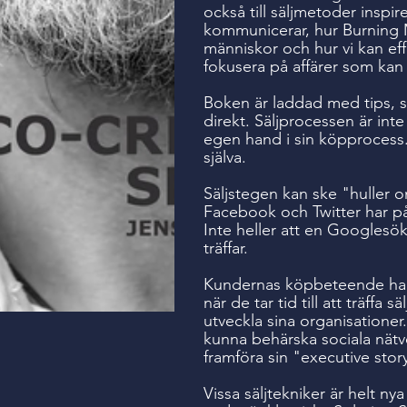
också till säljmetoder inspi
kommunicerar, hur Burning 
människor och hur vi kan ef
fokusera på affärer som kan 
Boken är laddad med tips, 
direkt. Säljprocessen är int
egen hand i sin köpprocess. 
själva.
Säljstegen kan ske "huller o
Facebook och Twitter har påv
Inte heller att en Googlesö
träffar.
Kundernas köpbeteende har 
när de tar tid till att träffa 
utveckla sina organisationer.
kunna behärska sociala nät
framföra sin "executive stor
Vissa säljtekniker är helt n