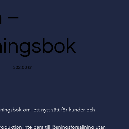
 –
jningsbok
Pris
302,00 kr
ljningsbok om ett nytt sätt för kunder och
roduktion inte bara till lösningsförsäljning utan