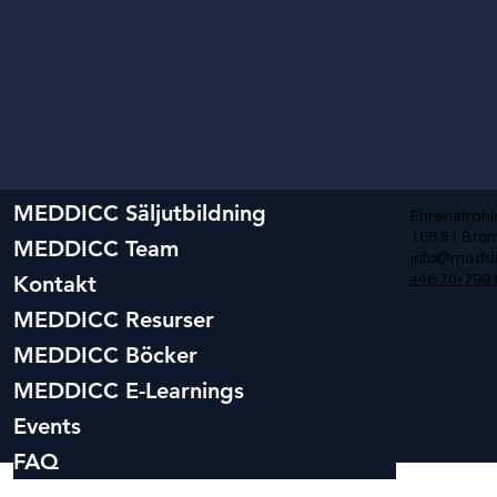
MEDDICC Säljutbildning
Ehrenstrahl
168 51 Br
MEDDICC Team
info@meddi
Kontakt
+46 70-799 
MEDDICC Resurser
MEDDICC Böcker
MEDDICC E-Learnings
Events
FAQ