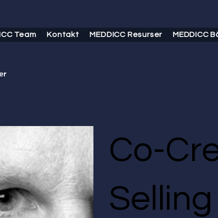
ICC Team
Kontakt
MEDDICC Resurser
MEDDICC B
er
Co-Cre
Selling