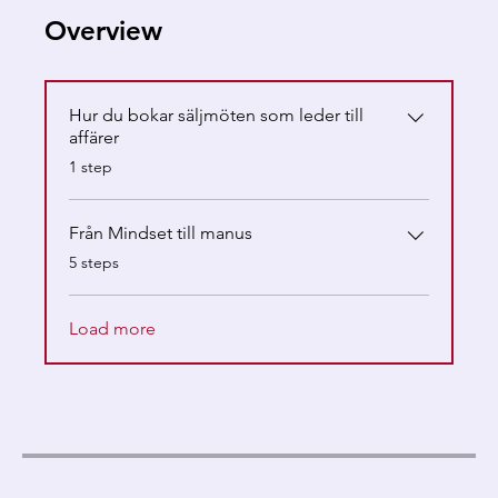
Overview
Hur du bokar säljmöten som leder till
affärer
.
1 step
Från Mindset till manus
.
5 steps
Load more