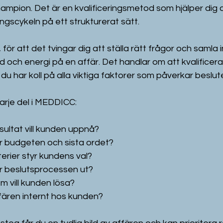
ampion. Det är en kvalificeringsmetod som hjälper dig a
ingscykeln på ett strukturerat sätt.
 för att det tvingar dig att ställa rätt frågor och samla i
d och energi på en affär. Det handlar om att kvalificera
du har koll på alla viktiga faktorer som påverkar beslute
arje del i MEDDICC:
esultat vill kunden uppnå?
r budgeten och sista ordet?
riterier styr kundens val?
er beslutsprocessen ut?
em vill kunden lösa?
ffären internt hos kunden?