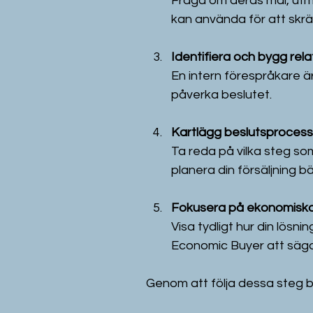
Fråga om deras mål, utma
kan använda för att skrä
Identifiera och bygg rel
En intern förespråkare är
påverka beslutet.
Kartlägg beslutsproces
Ta reda på vilka steg so
planera din försäljning bä
Fokusera på ekonomiska
Visa tydligt hur din lösn
Economic Buyer att säga
Genom att följa dessa steg bl