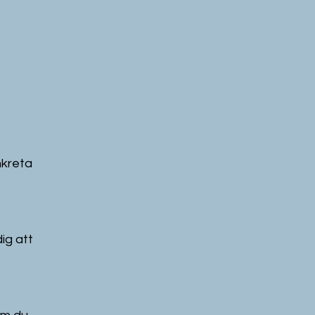
nkreta 
ig att 