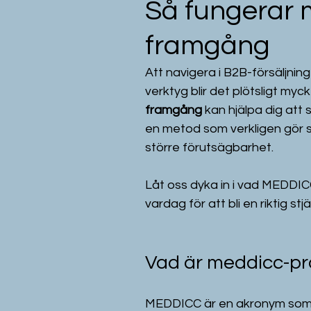
Så fungerar 
framgång
Att navigera i B2B-försäljnin
verktyg blir det plötsligt myck
framgång
 kan hjälpa dig att 
en metod som verkligen gör sk
större förutsägbarhet.
Låt oss dyka in i vad MEDDICC
vardag för att bli en riktig st
Vad är meddicc-pr
MEDDICC är en akronym som st