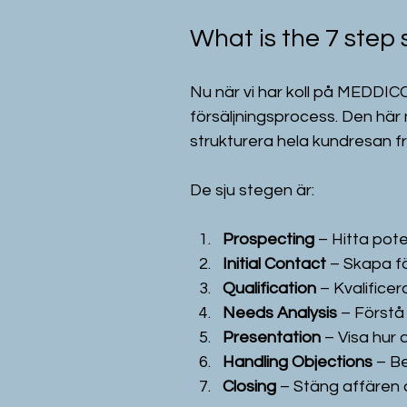
What is the 7 step
Nu när vi har koll på MEDDICC,
försäljningsprocess. Den här
strukturera hela kundresan frå
De sju stegen är:
Prospecting
 – Hitta pote
Initial Contact
 – Skapa f
Qualification
 – Kvalifice
Needs Analysis
 – Först
Presentation
 – Visa hur
Handling Objections
 – B
Closing
 – Stäng affären 