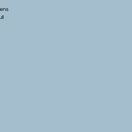
ens 
l 