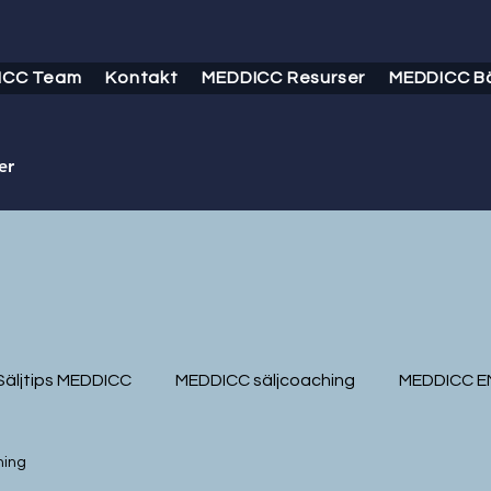
ICC Team
Kontakt
MEDDICC Resurser
MEDDICC B
er
Säljtips MEDDICC
MEDDICC säljcoaching
MEDDICC E
ning
EDDICC Svenska