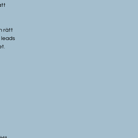
tt 
n rätt 
 leads 
t.