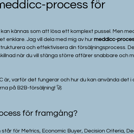
meddicc-process för
g kan kännas som att lösa ett komplext pussel. Men med
et enklare. Jag vill dela med mig av hur 
meddicc-process
strukturera och effektivisera din försäljningsprocess. De
illnad när du vill stänga större affärer snabbare och 
 är, varför det fungerar och hur du kan använda det i d
järna på B2B-försäljning! 🚀
ocess för framgång?
år för Metrics, Economic Buyer, Decision Criteria, Dec