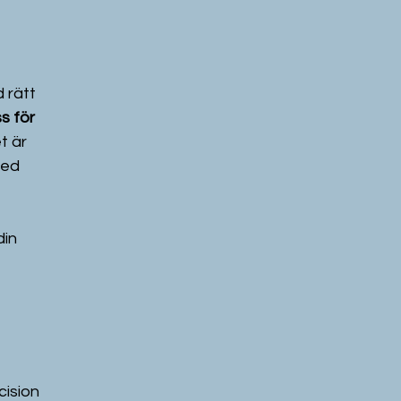
 rätt 
 för 
t är 
med 
in 
ision 