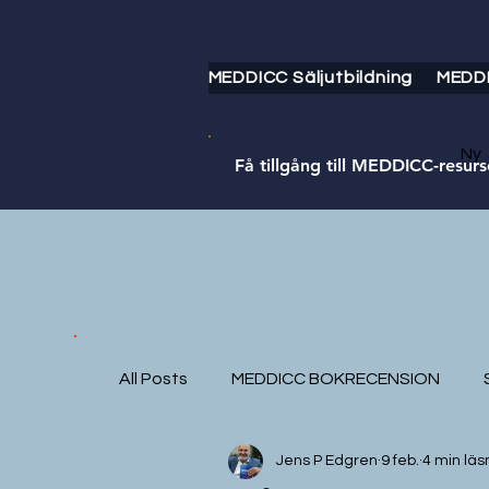
MEDDICC Säljutbildning
MEDD
Ny
Få tillgång till MEDDICC-resurs
All Posts
MEDDICC BOKRECENSION
Jens P Edgren
9 feb.
4 min läs
Storytelling
MEDDICC English
M