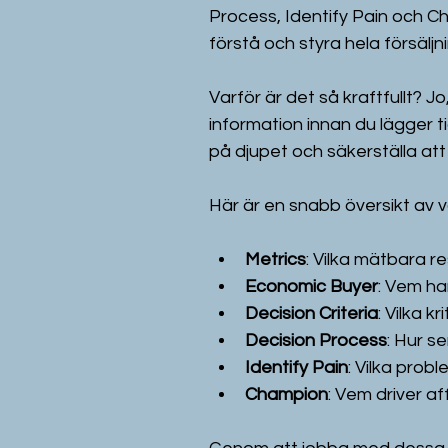
Process, Identify Pain och Ch
förstå och styra hela försäljn
Varför är det så kraftfullt? Jo,
information innan du lägger ti
på djupet och säkerställa att 
Här är en snabb översikt av v
Metrics
: Vilka mätbara r
Economic Buyer
: Vem ha
Decision Criteria
: Vilka k
Decision Process
: Hur s
Identify Pain
: Vilka probl
Champion
: Vem driver a