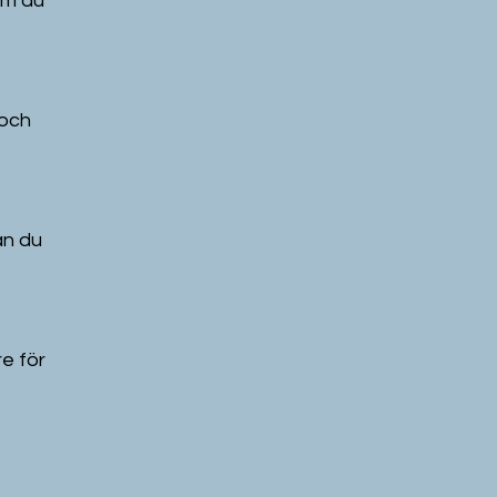
om du 
och 
an du 
e för 