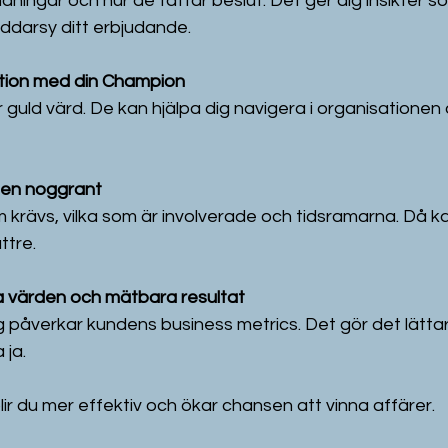
ningar och hur de fattar beslut. Det ger dig insikter s
ddarsy ditt erbjudande.
ation med din Champion
 guld värd. De kan hjälpa dig navigera i organisationen 
sen noggrant
m krävs, vilka som är involverade och tidsramarna. Då k
ttre.
 värden och mätbara resultat
ing påverkar kundens business metrics. Det gör det lättar
 ja.
ir du mer effektiv och ökar chansen att vinna affärer.