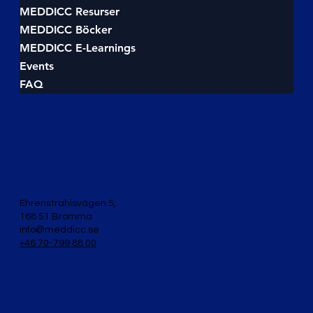
MEDDICC Resurser
MEDDICC Böcker
MEDDICC E-Learnings
Events
FAQ
Ehrenstrahlsvägen 5,
168 51 Bromma
info@meddicc.se
+46 70-799 88 00