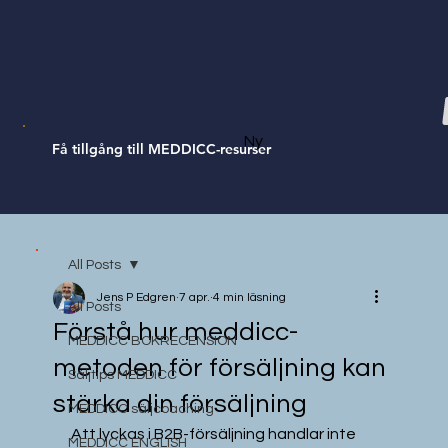
Ny
Få tillgång till MEDDICC-resurser
All Posts
Jens P Edgren
7 apr.
4 min läsning
All Posts
Förstå hur meddicc-
MEDDICC BOKRECENSION
metoden för försäljning kan
Säljtips MEDDICC
stärka din försäljning
MEDDICC säljcoaching
Att lyckas i B2B-försäljning handlar inte 
MEDDICC ENGLISH