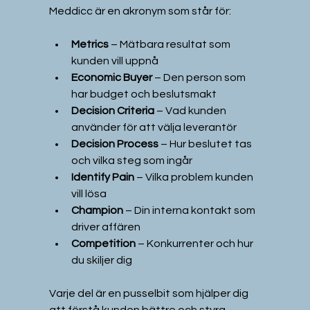
Meddicc är en akronym som står för:
Metrics
 – Mätbara resultat som 
kunden vill uppnå  
Economic Buyer
 – Den person som 
har budget och beslutsmakt  
Decision Criteria
 – Vad kunden 
använder för att välja leverantör  
Decision Process
 – Hur beslutet tas 
och vilka steg som ingår  
Identify Pain
 – Vilka problem kunden 
vill lösa  
Champion
 – Din interna kontakt som 
driver affären  
Competition
 – Konkurrenter och hur 
du skiljer dig
Varje del är en pusselbit som hjälper dig 
att förstå kunden bättre och styra 