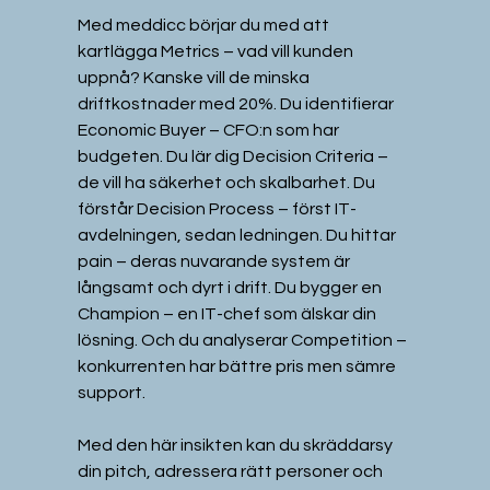
Med meddicc börjar du med att 
kartlägga Metrics – vad vill kunden 
uppnå? Kanske vill de minska 
driftkostnader med 20%. Du identifierar 
Economic Buyer – CFO:n som har 
budgeten. Du lär dig Decision Criteria – 
de vill ha säkerhet och skalbarhet. Du 
förstår Decision Process – först IT-
avdelningen, sedan ledningen. Du hittar 
pain – deras nuvarande system är 
långsamt och dyrt i drift. Du bygger en 
Champion – en IT-chef som älskar din 
lösning. Och du analyserar Competition – 
konkurrenten har bättre pris men sämre 
support.
Med den här insikten kan du skräddarsy 
din pitch, adressera rätt personer och 