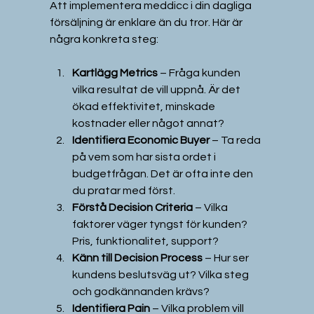
Att implementera meddicc i din dagliga 
försäljning är enklare än du tror. Här är 
några konkreta steg:
Kartlägg Metrics
 – Fråga kunden 
vilka resultat de vill uppnå. Är det 
ökad effektivitet, minskade 
kostnader eller något annat?  
Identifiera Economic Buyer
 – Ta reda 
på vem som har sista ordet i 
budgetfrågan. Det är ofta inte den 
du pratar med först.  
Förstå Decision Criteria
 – Vilka 
faktorer väger tyngst för kunden? 
Pris, funktionalitet, support?  
Känn till Decision Process
 – Hur ser 
kundens beslutsväg ut? Vilka steg 
och godkännanden krävs?  
Identifiera Pain
 – Vilka problem vill 