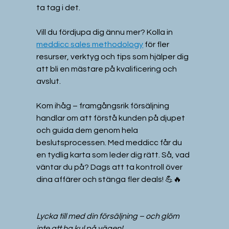
ta tag i det.
Vill du fördjupa dig ännu mer? Kolla in 
meddicc sales methodology
 för fler 
resurser, verktyg och tips som hjälper dig 
att bli en mästare på kvalificering och 
avslut.
Kom ihåg – framgångsrik försäljning 
handlar om att förstå kunden på djupet 
och guida dem genom hela 
beslutsprocessen. Med meddicc får du 
en tydlig karta som leder dig rätt. Så, vad 
väntar du på? Dags att ta kontroll över 
dina affärer och stänga fler deals! 💪🔥
Lycka till med din försäljning – och glöm 
inte att ha kul på vägen!