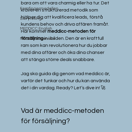
bara om att vara charmig eller ha tur. Det 
Femfingermodellen
kräver en strukturerad metodik som 
hjälper dig att kvalificera leads, förstå 
Storytelling
kundens behov och driva affären framåt. 
MEDDICC English
Här kommer 
meddicc-metoden för 
försäljning
 in i bilden. Den är en kraftfull 
MEDDICC Svenska
ram som kan revolutionera hur du jobbar 
med dina affärer och öka dina chanser 
att stänga större deals snabbare.
Jag ska guida dig genom vad meddicc är, 
varför det funkar och hur du kan använda 
det i din vardag. Ready? Let’s dive in! 🚀
Vad är meddicc-metoden 
för försäljning?