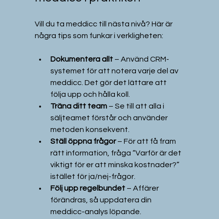
Vill du ta meddicc till nästa nivå? Här är 
några tips som funkar i verkligheten:
Dokumentera allt
 – Använd CRM-
systemet för att notera varje del av 
meddicc. Det gör det lättare att 
följa upp och hålla koll.  
Träna ditt team
 – Se till att alla i 
säljteamet förstår och använder 
metoden konsekvent.  
Ställ öppna frågor
 – För att få fram 
rätt information, fråga “Varför är det 
viktigt för er att minska kostnader?” 
istället för ja/nej-frågor.  
Följ upp regelbundet
 – Affärer 
förändras, så uppdatera din 
meddicc-analys löpande.  