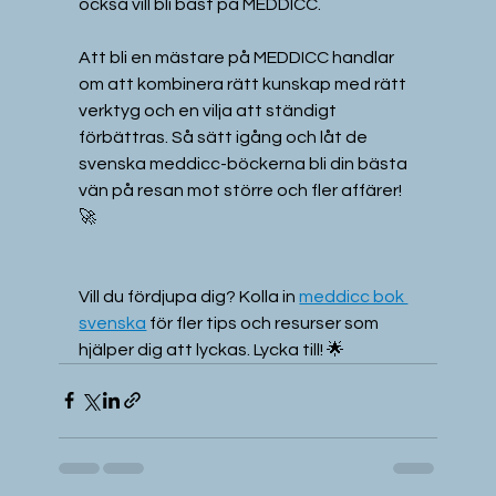
också vill bli bäst på MEDDICC.
Att bli en mästare på MEDDICC handlar 
om att kombinera rätt kunskap med rätt 
verktyg och en vilja att ständigt 
förbättras. Så sätt igång och låt de 
svenska meddicc-böckerna bli din bästa 
vän på resan mot större och fler affärer! 
🚀
Vill du fördjupa dig? Kolla in 
meddicc bok 
svenska
 för fler tips och resurser som 
hjälper dig att lyckas. Lycka till! 🌟