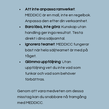
Att inte anpassa ramverket
: 
MEDDICC är en mall, inte en regelbok. 
Anpassa den efter din verksamhet.  
Bara läsa, inte göra
: Kunskap utan 
handling ger inga resultat. Testa 
direkt i dina säljsamtal.  
Ignorera teamet
: MEDDICC fungerar 
bäst när hela säljteamet är med på 
tåget.  
Glömma uppföljning
: Utan 
uppföljning vet du inte vad som 
funkar och vad som behöver 
förbättras.  
Genom att vara medveten om dessa 
misstag kan du snabbare nå framgång 
med MEDDICC.