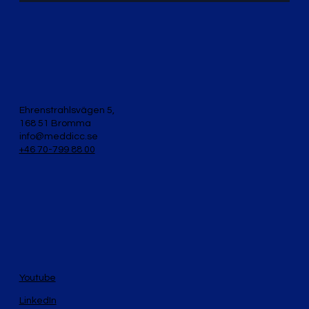
Ehrenstrahlsvägen 5,
168 51 Bromma
info@meddicc.se
+46 70-799 88 00
Youtube
LinkedIn