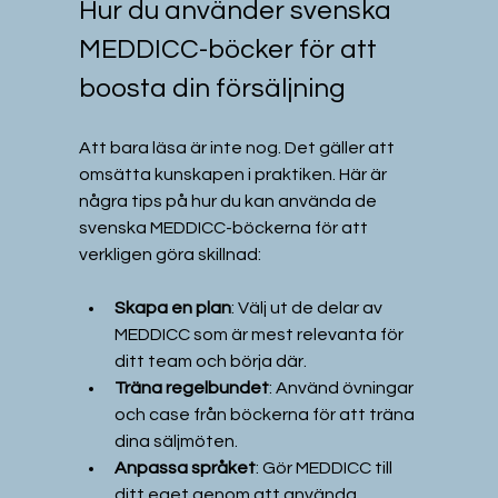
Hur du använder svenska 
MEDDICC-böcker för att 
boosta din försäljning
Att bara läsa är inte nog. Det gäller att 
omsätta kunskapen i praktiken. Här är 
några tips på hur du kan använda de 
svenska MEDDICC-böckerna för att 
verkligen göra skillnad:
Skapa en plan
: Välj ut de delar av 
MEDDICC som är mest relevanta för 
ditt team och börja där.  
Träna regelbundet
: Använd övningar 
och case från böckerna för att träna 
dina säljmöten.  
Anpassa språket
: Gör MEDDICC till 
ditt eget genom att använda 