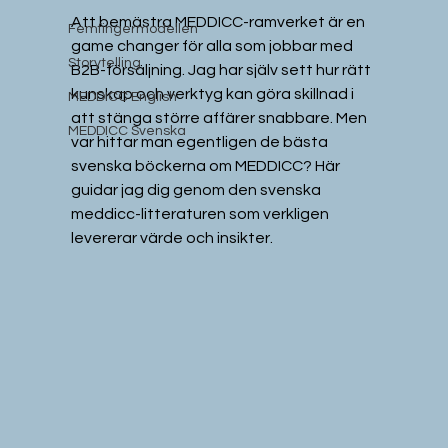
Att bemästra MEDDICC-ramverket är en 
Femfingermodellen
game changer för alla som jobbar med 
Storytelling
B2B-försäljning. Jag har själv sett hur rätt 
kunskap och verktyg kan göra skillnad i 
MEDDICC English
att stänga större affärer snabbare. Men 
MEDDICC Svenska
var hittar man egentligen de bästa 
svenska böckerna om MEDDICC? Här 
guidar jag dig genom den svenska 
meddicc-litteraturen som verkligen 
levererar värde och insikter.