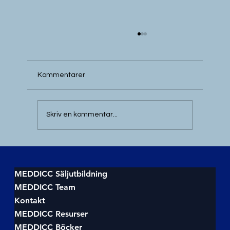
Kommentarer
Skriv en kommentar...
Effektiv försäljningsprocess med
MEDDICC: Så fungerar MEDDICC-
processen för effektiv försäljning
MEDDICC Säljutbildning
MEDDICC Team
Kontakt
MEDDICC Resurser
MEDDICC Böcker