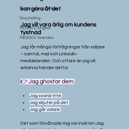
kan göra åt det
Femfingermodellen
Storytelling
Jag vill vara ärlig om kundens 
MEDDICC English
tystnad
MEDDICC Svenska
Jag får många förfrågningar från säljare 
– samtal, mejl och LinkedIn-
meddelanden. Och oftare än jag vill 
erkänna händer detta:
👉 Jag ghostar dem.
Jag svarar inte.
Jag skjuter på det.
Jag går vidare.
Det som förvånade mig var insikten:Jag 