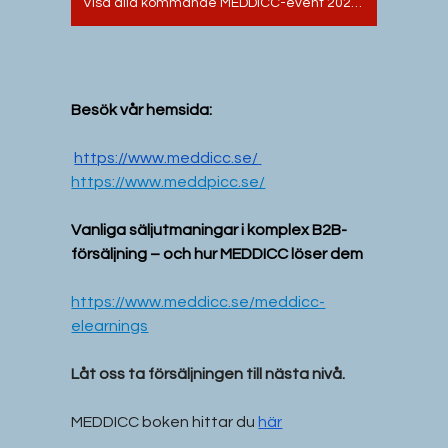
Visa alla kommande MEDDICC-event 2026 🗓️
Besök vår hemsida:
https://www.meddicc.se/
https://www.meddpicc.se/
Vanliga säljutmaningar i komplex B2B-
försäljning – och hur MEDDICC löser dem
https://www.meddicc.se/meddicc-
elearnings
Låt oss ta försäljningen till nästa nivå.
MEDDICC boken hittar du 
här