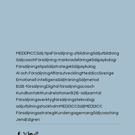
MEDDPICC
Sälj tips
Försäljning utbildning
Säljutbildning
Säljcoach
Försäljning marknadsföring
#Säljpsykologi
Försäljningstips
Säljstrategi
#Säljpsykolog
AI och Försäljning
Affärsutveckling
MeddiccSverige
Emotionell intelligens
Säljträning
Säljmetod
B2B-försäljning
Digital försäljningscoach
Kundkontakt
Kundrelationer
B2B-säljsamtal
Försäljningsverktyg
försäljningsteknologi
säljutbilningstockholm
MEDDICCSälj
MEDDICC
Försäljningsstrategi
Kundengagemang
Säljcoaching
JensEdgren