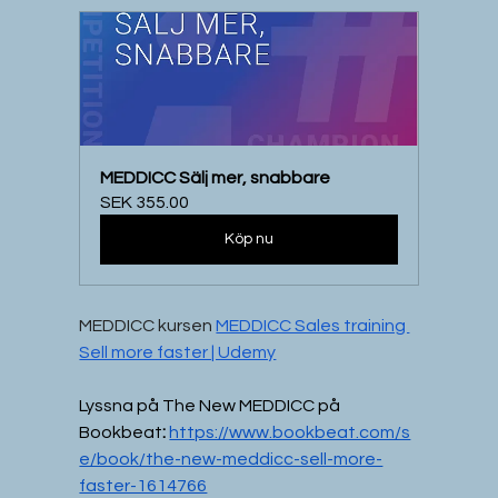
MEDDICC Sälj mer, snabbare
SEK 355.00
Köp nu
MEDDICC kursen 
MEDDICC Sales training 
Sell more faster | Udemy
Lyssna på The New MEDDICC på 
Bookbeat
:
https://www.bookbeat.com/s
e/book/the-new-meddicc-sell-more-
faster-1614766