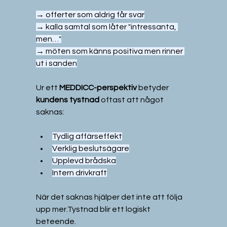
→ offerter som aldrig får svar
→ kalla samtal som låter "intressanta, 
men…"
→ möten som känns positiva men rinner 
ut i sanden
Ur ett 
MEDDICC-perspektiv
 betyder 
kundens tystnad
 oftast att något 
saknas:
Tydlig affärseffekt
Verklig beslutsägare
Upplevd brådska
Intern drivkraft
När det saknas hjälper det inte att följa 
upp mer.Tystnad blir ett logiskt 
beteende.