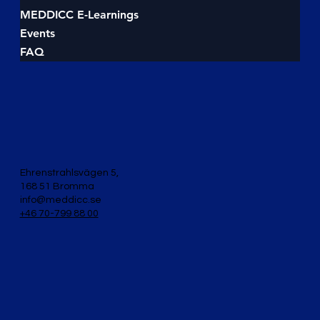
MEDDICC E-Learnings
Events
FAQ
Ehrenstrahlsvägen 5,
168 51 Bromma
info@meddicc.se
+46 70-799 88 00