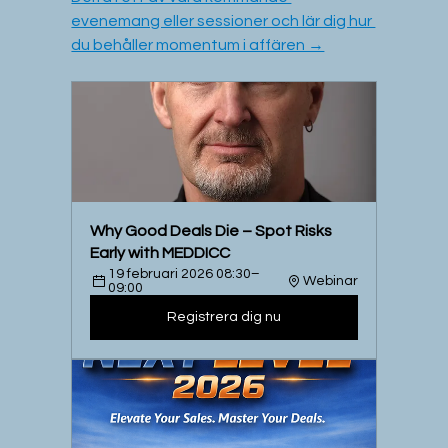
evenemang eller sessioner och lär dig hur 
du behåller momentum i affären →
Why Good Deals Die – Spot Risks 
Early with MEDDICC 
19 februari 2026 08:30–
Webinar
09:00
Registrera dig nu