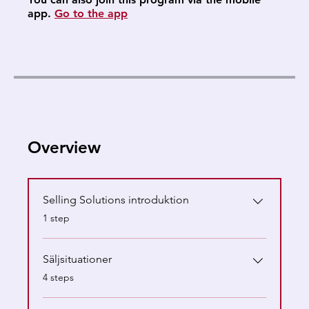
app.
Go to the app
Overview
Selling Solutions introduktion
.
1 step
Säljsituationer
.
4 steps