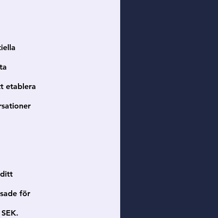
iella
ta
tt etablera
rsationer
ditt
sade för
0 SEK.