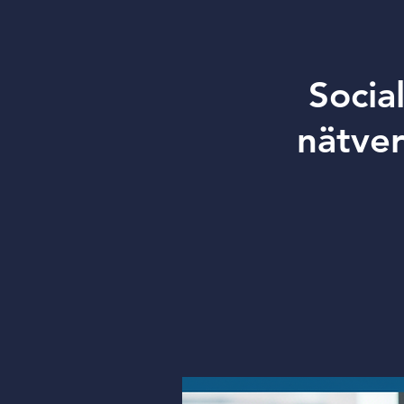
Socia
nätve