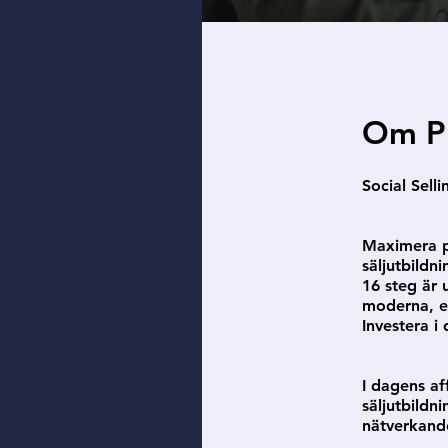
Om P
Social Sell
Maximera po
säljutbildn
16 steg är 
moderna, ef
Investera i
I dagens af
säljutbildni
nätverkande