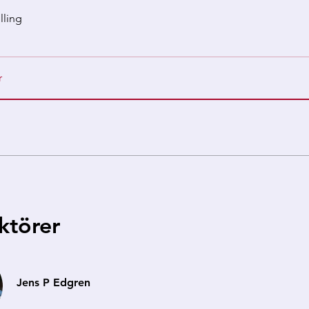
lling
r
uktörer
Jens P Edgren