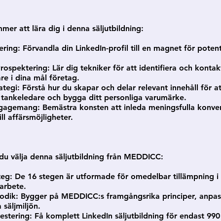
er att lära dig i denna säljutbildning:
ering: Förvandla din LinkedIn-profil till en magnet för potent
rospektering: Lär dig tekniker för att identifiera och kontak
are i dina mål företag.
rategi: Förstå hur du skapar och delar relevant innehåll för a
 tankeledare och bygga ditt personliga varumärke.
ngagemang: Bemästra konsten att inleda meningsfulla konve
ll affärsmöjligheter.
du välja denna säljutbildning från MEDDICC:
teg: De 16 stegen är utformade för omedelbar tillämpning i 
jarbete.
odik: Bygger på MEDDICC:s framgångsrika principer, anpas
 säljmiljön.
vestering: Få komplett LinkedIn säljutbildning för endast 99