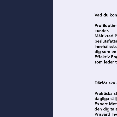
Vad du komm
Profiloptim
kunder.
Målriktad P
beslutsfatt
Innehållsst
dig som en
Effektiv E
som leder ti
Därför ska 
Praktiska s
dagliga säl
Expert Met
den digitala
Prisvärd In