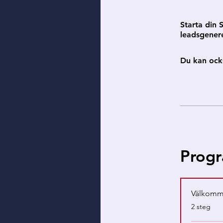
Starta din 
leadsgenere
Du kan ock
Progr
Välkom
.
2 steg