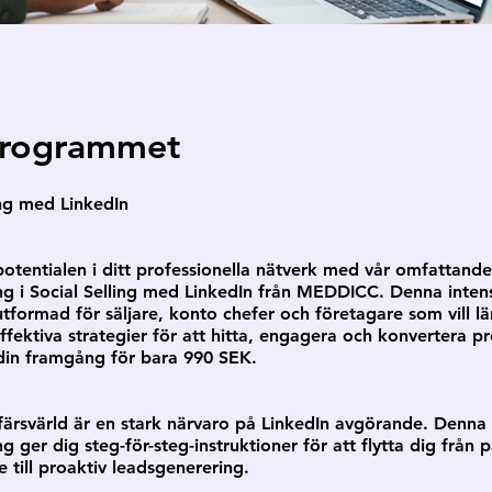
rogrammet
ing med LinkedIn
tentialen i ditt professionella nätverk med vår omfattand
ing i Social Selling med LinkedIn från MEDDICC. Denna intens
utformad för säljare, konto chefer och företagare som vill lä
fektiva strategier för att hitta, engagera och konvertera p
 din framgång för bara 990 SEK.
färsvärld är en stark närvaro på LinkedIn avgörande. Denna
ng ger dig steg-för-steg-instruktioner för att flytta dig från p
 till proaktiv leadsgenerering.