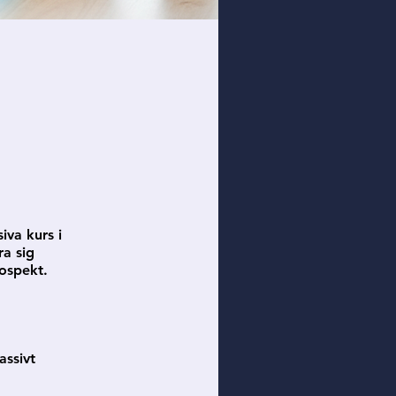
e
iva kurs i
ra sig
rospekt.
assivt