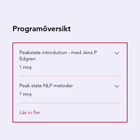
Programöversikt
Peakstate introdution - med Jens P
Edgren
.
1 steg
Peak state NLP metoder
.
7 steg
Läs in fler