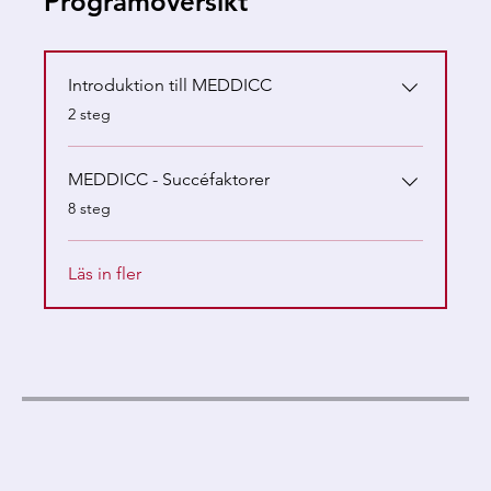
Programöversikt
Introduktion till MEDDICC
.
2 steg
MEDDICC - Succéfaktorer
.
8 steg
Läs in fler